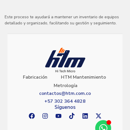
Este proceso te ayudará a mantener un inventario de equipos
detallado y organizado, facilitando su gestión y seguimiento.
Fabricación
HTM Mantenimiento
Metrología
contactos@htm.com.co
+57 302 364 4828
Síguenos
F
I
Y
T
L
X
a
n
o
i
i
-
c
s
u
k
n
t