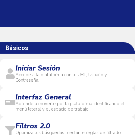
¿Necesitas un nuevo
usuario?
Básicos
Te enseñamos en pocos clics
cómo ingresar información,
Iniciar Sesión
ponerle el rol correcto y dejarlo
Accede a la plataforma con tu URL, Usuario y
listo para trabajar en el CMMS.
Contraseña.
Haz Clic Aquí
Interfaz General
Aprende a moverte por la plataforma identificando el
menú lateral y el espacio de trabajo.
Filtros 2.0
Optimiza tus búsquedas mediante reglas de filtrado