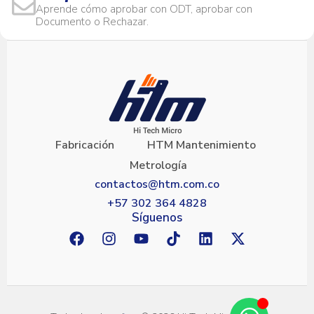
Aprende cómo aprobar con ODT, aprobar con
Documento o Rechazar.
Fabricación
HTM Mantenimiento
Metrología
contactos@htm.com.co
+57 302 364 4828
Síguenos
F
I
Y
T
L
X
a
n
o
i
i
-
c
s
u
k
n
t
e
t
t
t
k
w
b
a
u
o
e
i
o
g
b
k
d
t